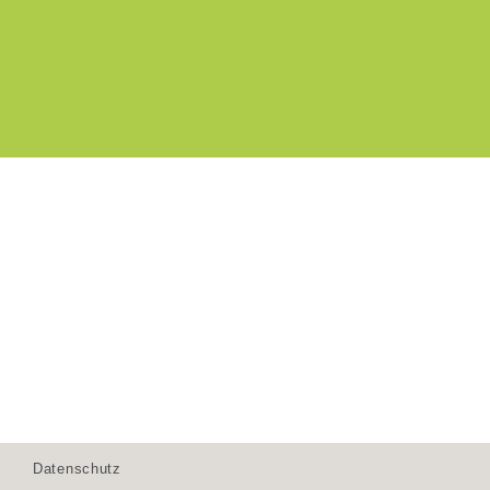
Datenschutz
www.thüringer-kloßwelt.de