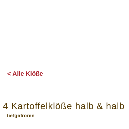
nbau -
rarbeitung -
alität.
< Alle Klöße
4 Kartoffelklöße halb & halb
– tiefgefroren –