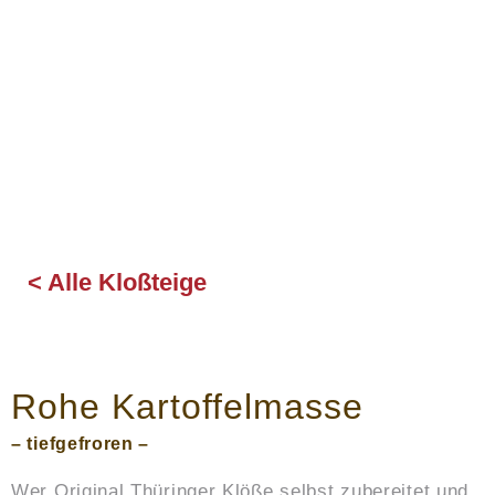
nbau -
rarbeitung -
alität.
< Alle Kloßteige
Rohe Kartoffelmasse
– tiefgefroren –
Wer Original Thüringer Klöße selbst zubereitet und